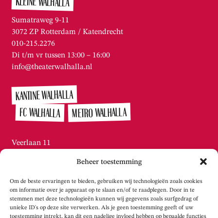
KLEINE WALHALLA
Sumatraweg 9-11
3072 ZP Rotterdam / Katendrecht
010-215.2276
Di t/m vr tussen 13:00 – 16:00
info@theaterwalhalla.nl
KANTINE WALHALLA
METRO WALHALLA
FC WALHALLA
Veerlaan 11
3072 AN Rotterdam / Katendrecht
Beheer toestemming
010-215.2276
Di t/m vr tussen 13:00 – 16:00
Om de beste ervaringen te bieden, gebruiken wij technologieën zoals cookies
info@theaterwalhalla.nl
om informatie over je apparaat op te slaan en/of te raadplegen. Door in te
stemmen met deze technologieën kunnen wij gegevens zoals surfgedrag of
unieke ID's op deze site verwerken. Als je geen toestemming geeft of uw
WERKPLAATS WALHALLA
toestemming intrekt, kan dit een nadelige invloed hebben op bepaalde functies