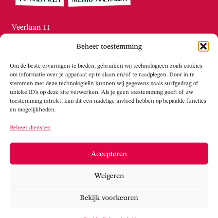
Veerlaan 11
3072 AN Rotterdam / Katendrecht
Beheer toestemming
010-215.2276
Di t/m vr tussen 13:00 – 16:00
Om de beste ervaringen te bieden, gebruiken wij technologieën zoals cookies
info@theaterwalhalla.nl
om informatie over je apparaat op te slaan en/of te raadplegen. Door in te
stemmen met deze technologieën kunnen wij gegevens zoals surfgedrag of
unieke ID's op deze site verwerken. Als je geen toestemming geeft of uw
WERKPLAATS WALHALLA
toestemming intrekt, kan dit een nadelige invloed hebben op bepaalde functies
en mogelijkheden.
Tolhuisstraat 105
Beheer diensten
3072 LS Rotterdam / Katendrecht
info@werkplaatswalhalla.nl
Accepteren
www.werkplaatswalhalla.nl
Weigeren
Cookieverklaring
Privacy
Bekijk voorkeuren