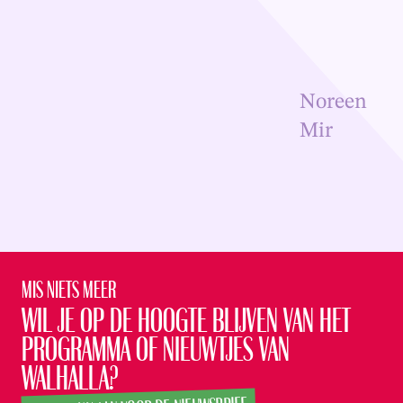
Overslaan en naar inhoud gaan
Noreen
Mir
Mis niets meer
Wil je op de hoogte blijven van het
programma of nieuwtjes van
Walhalla?