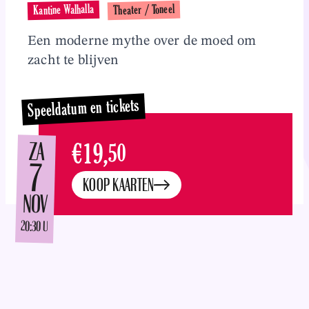
Overslaan en naar inhoud gaan
Theater / Toneel
Kantine Walhalla
Een moderne mythe over de moed om
zacht te blijven
Speeldatum en tickets
ZA
€19,
50
7
KOOP KAARTEN
NOV
20:30 U