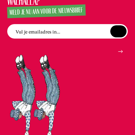
Walhalla?
MELD JE NU AAN VOOR DE NIEUWSBRIEF
Vul je emailadres in...