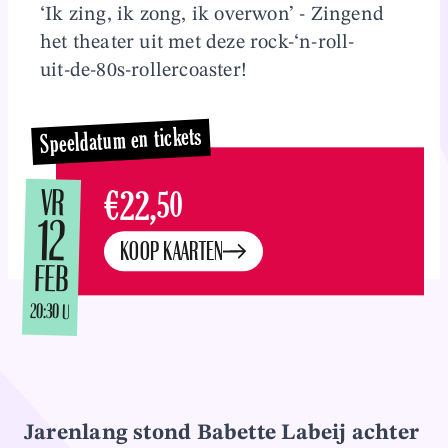
‘Ik zing, ik zong, ik overwon’ - Zingend
Overslaan en naar inhoud gaan
het theater uit met deze rock-‘n-roll-
uit-de-80s-rollercoaster!
Speeldatum en tickets
VR
€22,
50
12
KOOP KAARTEN
FEB
20:30 U
Jarenlang stond Babette Labeij achter