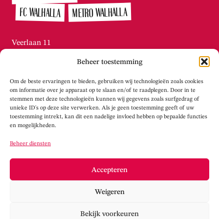
METRO WALHALLA
FC WALHALLA
Veerlaan 11
3072 AN Rotterdam / Katendrecht
Beheer toestemming
010-215.2276
Di t/m vr tussen 13:00 – 16:00
Om de beste ervaringen te bieden, gebruiken wij technologieën zoals cookies
info@theaterwalhalla.nl
om informatie over je apparaat op te slaan en/of te raadplegen. Door in te
stemmen met deze technologieën kunnen wij gegevens zoals surfgedrag of
unieke ID's op deze site verwerken. Als je geen toestemming geeft of uw
WERKPLAATS WALHALLA
toestemming intrekt, kan dit een nadelige invloed hebben op bepaalde functies
en mogelijkheden.
Tolhuisstraat 105
Beheer diensten
3072 LS Rotterdam / Katendrecht
info@werkplaatswalhalla.nl
Accepteren
www.werkplaatswalhalla.nl
Weigeren
Cookieverklaring
Privacy
Bekijk voorkeuren