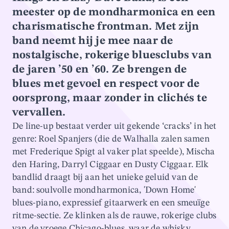
meester op de mondharmonica en een
charismatische frontman. Met zijn
band neemt hij je mee naar de
nostalgische, rokerige bluesclubs van
de jaren ’50 en ’60. Ze brengen de
blues met gevoel en respect voor de
oorsprong, maar zonder in clichés te
vervallen.
De line-up bestaat verder uit gekende ‘cracks’ in het
genre: Roel Spanjers (die de Walhalla zalen samen
met Frederique Spigt al vaker plat speelde), Mischa
den Haring, Darryl Ciggaar en Dusty Ciggaar. Elk
bandlid draagt bij aan het unieke geluid van de
band: soulvolle mondharmonica, 'Down Home'
blues-piano, expressief gitaarwerk en een smeuïge
ritme-sectie. Ze klinken als de rauwe, rokerige clubs
van de vroege Chicago-blues, waar de whisky