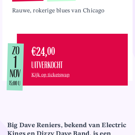
Overslaan en naar inhoud gaan
Rauwe, rokerige blues van Chicago
ZO
€24,
00
1
UITVERKOCHT
NOV
Kijk op ticketswap
15:00 U
Big Dave Reniers, bekend van Electric
Kings en Dizzy Dave Band, is een