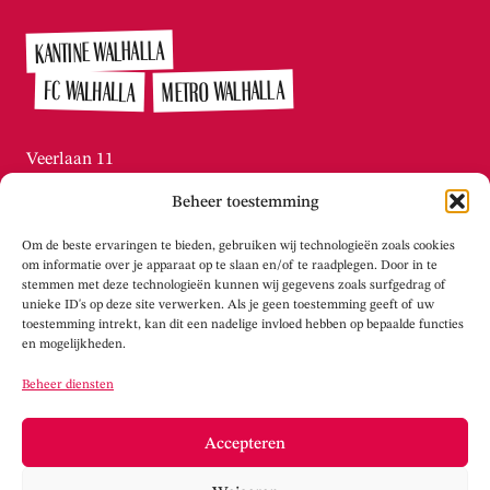
KANTINE WALHALLA
METRO WALHALLA
FC WALHALLA
Veerlaan 11
3072 AN Rotterdam / Katendrecht
Beheer toestemming
010-215.2276
Di t/m vr tussen 13:00 – 16:00
Om de beste ervaringen te bieden, gebruiken wij technologieën zoals cookies
info@theaterwalhalla.nl
om informatie over je apparaat op te slaan en/of te raadplegen. Door in te
stemmen met deze technologieën kunnen wij gegevens zoals surfgedrag of
unieke ID's op deze site verwerken. Als je geen toestemming geeft of uw
WERKPLAATS WALHALLA
toestemming intrekt, kan dit een nadelige invloed hebben op bepaalde functies
en mogelijkheden.
Tolhuisstraat 105
Beheer diensten
3072 LS Rotterdam / Katendrecht
info@werkplaatswalhalla.nl
Accepteren
www.werkplaatswalhalla.nl