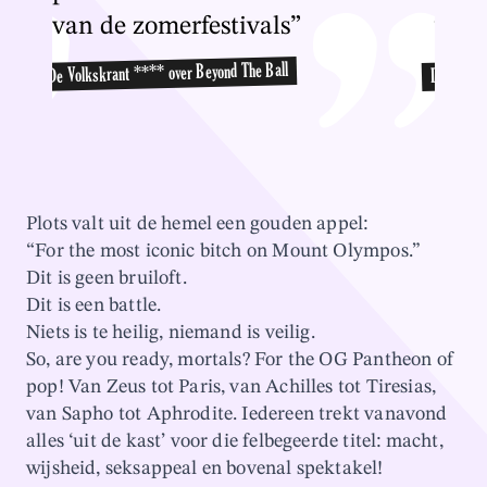
van de zomerfestivals”
van 
De Volkskrant **** over Beyond The Ball
De Volksk
Plots valt uit de hemel een gouden appel:
“For the most iconic bitch on Mount Olympos.”
Dit is geen bruiloft.
Dit is een battle.
Niets is te heilig, niemand is veilig.
So, are you ready, mortals? For the OG Pantheon of
pop! Van Zeus tot Paris, van Achilles tot Tiresias,
van Sapho tot Aphrodite. Iedereen trekt vanavond
alles ‘uit de kast’ voor die felbegeerde titel: macht,
wijsheid, seksappeal en bovenal spektakel!