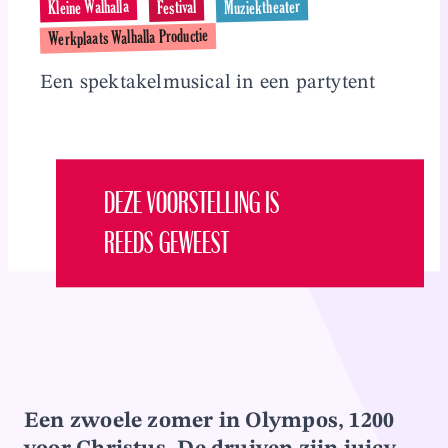
Kleine Walhalla
Muziektheater
Festival
Overslaan en naar inhoud gaan
Werkplaats Walhalla Productie
Een spektakelmusical in een partytent
DEZE VOORSTELLING IS
REEDS GEWEEST
Een zwoele zomer in Olympos, 1200