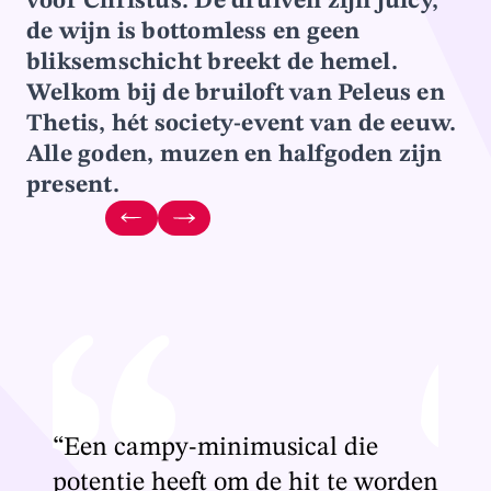
voor Christus. De druiven zijn juicy,
de wijn is bottomless en geen
bliksemschicht breekt de hemel.
Welkom bij de bruiloft van Peleus en
Thetis, hét society-event van de eeuw.
Alle goden, muzen en halfgoden zijn
present.
“Een campy-minimusical die
“Een
orden
potentie heeft om de hit te worden
pote