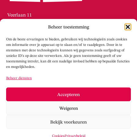
Veerlaan 11
3072 AN Rotterdam / Katendrecht
Beheer toestemming
010-215.2276
Di t/m vr tussen 13:00 – 16:00
Om de beste ervaringen te bieden, gebruiken wij technologieën zoals cookies
info@theaterwalhalla.nl
om informatie over je apparaat op te slaan en/of te raadplegen. Door in te
stemmen met deze technologieën kunnen wij gegevens zoals surfgedrag of
unieke ID's op deze site verwerken. Als je geen toestemming geeft of uw
WERKPLAATS WALHALLA
toestemming intrekt, kan dit een nadelige invloed hebben op bepaalde functies
en mogelijkheden.
Tolhuisstraat 105
Beheer diensten
3072 LS Rotterdam / Katendrecht
info@werkplaatswalhalla.nl
Accepteren
www.werkplaatswalhalla.nl
Weigeren
Cookieverklaring
Privacy
Bekijk voorkeuren
Cookies
Privacybeleid