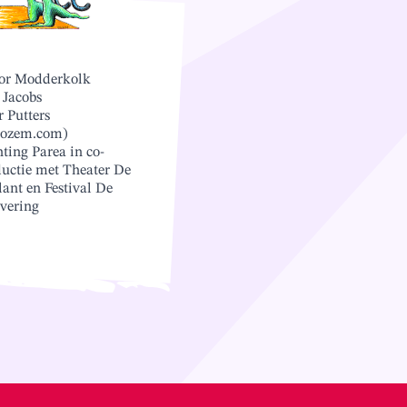
tor Modderkolk
 Jacobs
r Putters
nozem.com)
hting Parea in co-
uctie met Theater De
lant en Festival De
vering