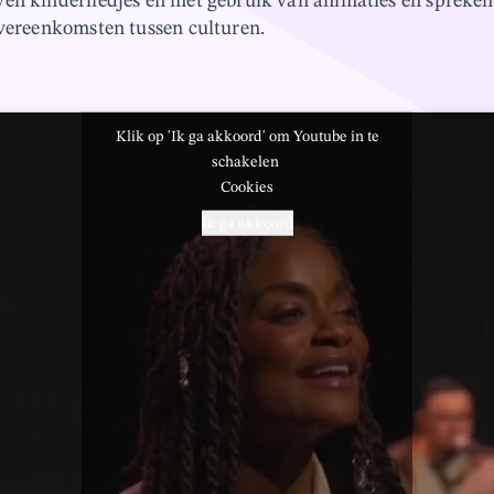
en kinderliedjes en met gebruik van animaties en spreken
overeenkomsten tussen culturen.
Klik op 'Ik ga akkoord' om Youtube in te
schakelen
Cookies
Ik ga akkoord
Video afspelen