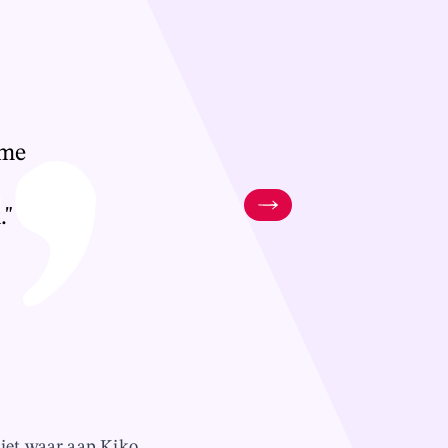
rme
."
niet waar aap Kiko