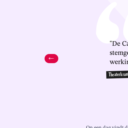
"De C
stemge
werkin
Theaterkran
Op een dag vindt d