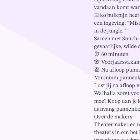
vandaan komt want
Kiko buikpijn heef
een ingeving: “Mis
in de jungle.”
Samen met Sunchi e
gevaarlijke, wilde 
⏰ 60 minuten
🌸 Voorjaarsvakan
🥞 Na afloop pann
Mmmmm pannenk
Lust jij na afloop
Walhalla zorgt voor
mee? Koop dan je k
aanvang pannenkoek
Over de makers
Theatermaker en mu
theaters in om het 