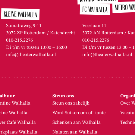
METRO WA
FC WALHALLA
KLEINE WALHALLA
Sumatraweg 9-11
Veerlaan 11
3072 ZP Rotterdam / Katendrecht
3072 AN Rotterdam / Kat
010-215.2276
010-215.2276
Di t/m vr tussen 13:00 – 16:00
Di t/m vr tussen 13:00 – 
info@theaterwalhalla.nl
info@theaterwalhalla.nl
alhuur
Steun ons
Organi
ntine Walhalla
Steun ons zakelijk
Over W
eine Walhalla
Word Suikeroom of -tante
Vacatu
yer Café Walhalla
Schenken aan Walhalla
Techni
rkplaats Walhalla
Nalaten aan Walhalla