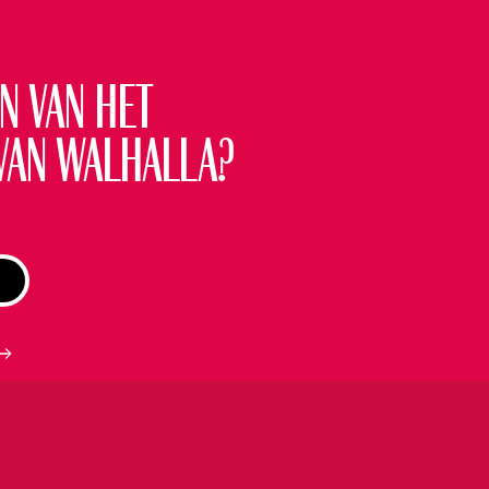
ets
KOOP KAARTEN
n van het
€21,
00
van Walhalla?