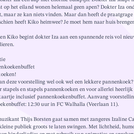
 op het eiland wonen helemaal geen apen? Dokter Iza o
t, maar ze kan niets vinden. Maar dan heeft de praatgrag
schien heeft Kiko heimwee? Je moet hem naar huis brengen
n Kiko begint dokter Iza aan een spannende reis vol nie
dieren.
tie
enkoekenbuffet
oeken!
 van deze voorstelling wel ook wel een lekkere pannenkoek
 stapels en stapels pannenkoeken en voor allerlei heerlijk 
aartje inclusief pannenkoekenbuffet. Aanvang voorstelling
enbuffet: 12:30 uur in FC Walhalla (Veerlaan 11).
zikant Thijs Borsten gaat samen met zangeres Izaline Ca
kleine publiek groots te laten swingen. Met lichtheid, humo