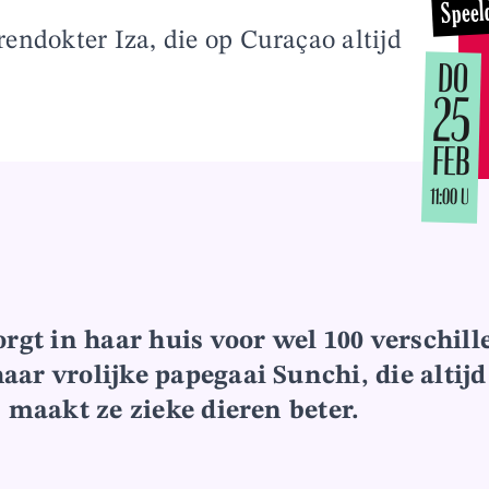
Speel
endokter Iza, die op Curaçao altijd
DO
25
FEB
11:00 U
orgt in haar huis voor wel 100 verschill
ar vrolijke papegaai Sunchi, die altijd
, maakt ze zieke dieren beter.