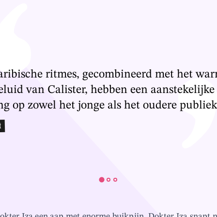
aribische ritmes, gecombineerd met het wa
luid van Calister, hebben een aanstekelijke
g op zowel het jonge als het oudere publiek
t
okter Iza een aap met enorme buikpijn. Dokter Iza snapt 