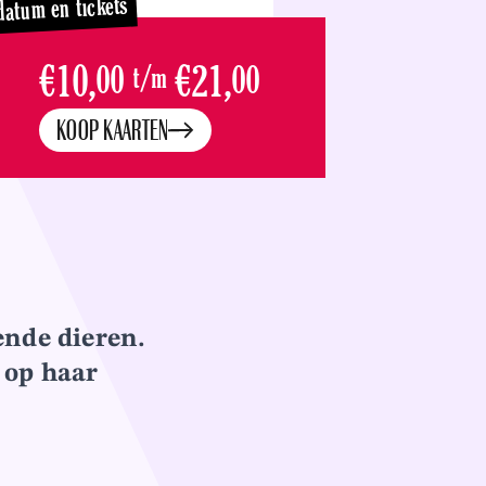
datum en tickets
€10,
00
t/m
€21,
00
KOOP KAARTEN
ende dieren.
 op haar