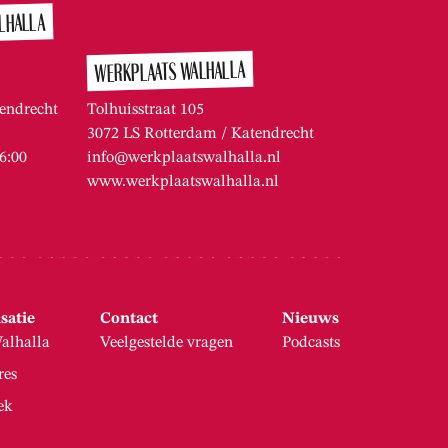
LHALLA
WERKPLAATS WALHALLA
endrecht
Tolhuisstraat 105
3072 LS Rotterdam / Katendrecht
16:00
info@werkplaatswalhalla.nl
www.werkplaatswalhalla.nl
satie
Contact
Nieuws
alhalla
Veelgestelde vragen
Podcasts
res
ek