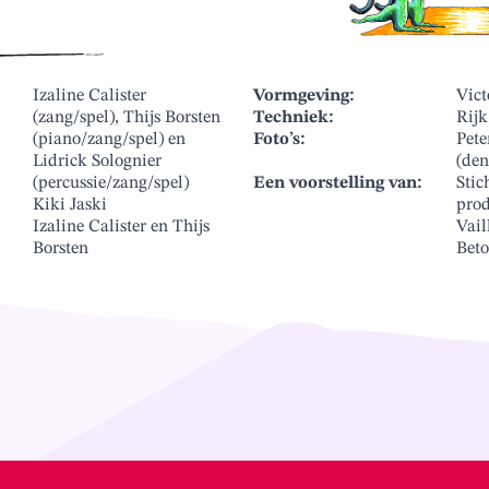
Izaline Calister
Vormgeving:
Vic
(zang/spel), Thijs Borsten
Techniek:
Rijk
(piano/zang/spel) en
Foto’s:
Pete
Lidrick Solognier
(de
(percussie/zang/spel)
Een voorstelling van:
Stic
Kiki Jaski
prod
Izaline Calister en Thijs
Vail
Borsten
Beto