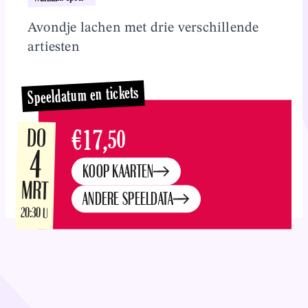
Overslaan en naar inhoud gaan
Avondje lachen met drie verschillende
artiesten
Speeldatum en tickets
DO
€17,
50
4
KOOP KAARTEN
MRT
ANDERE SPEELDATA
20:30 U