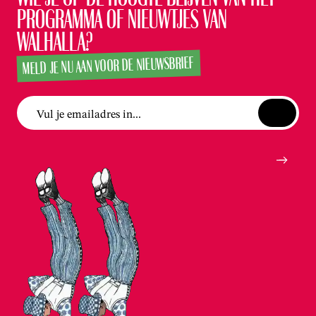
programma of nieuwtjes van
Walhalla?
MELD JE NU AAN VOOR DE NIEUWSBRIEF
Vul je emailadres in...