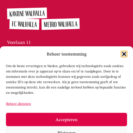
KANTINE WALHALLA
METRO WALHALLA
FC WALHALLA
Veerlaan 11
3072 AN Rotterdam / Katendrecht
Beheer toestemming
010-215.2276
Di t/m vr tussen 13:00 – 16:00
Om de beste ervaringen te bieden, gebruiken wij technologieën zoals cookies
info@theaterwalhalla.nl
om informatie over je apparaat op te slaan en/of te raadplegen. Door in te
stemmen met deze technologieën kunnen wij gegevens zoals surfgedrag of
unieke ID's op deze site verwerken. Als je geen toestemming geeft of uw
WERKPLAATS WALHALLA
toestemming intrekt, kan dit een nadelige invloed hebben op bepaalde functies
en mogelijkheden.
Tolhuisstraat 105
Beheer diensten
3072 LS Rotterdam / Katendrecht
info@werkplaatswalhalla.nl
Accepteren
www.werkplaatswalhalla.nl
Weigeren