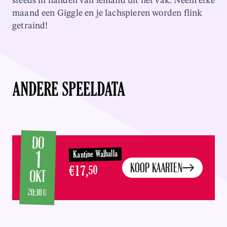
steeds in handen van iemand uit het vak. Neem elke
maand een Giggle en je lachspieren worden flink
getraind!
ANDERE SPEELDATA
DO
1
Kantine Walhalla
KOOP KAARTEN
€17,
50
OKT
20:30 U