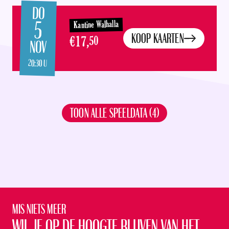
DO
5
Kantine Walhalla
KOOP KAARTEN
€17,
50
NOV
20:30 U
TOON ALLE SPEELDATA (4)
Mis niets meer
Wil je op de hoogte blijven van het