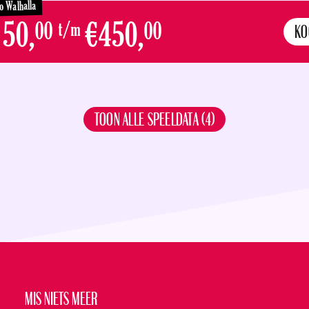
o Walhalla
50,
€450,
00
t/m
00
KO
TOON ALLE SPEELDATA (4)
DO
1
Speeldatum en tick
OKT
Mis niets meer
VE