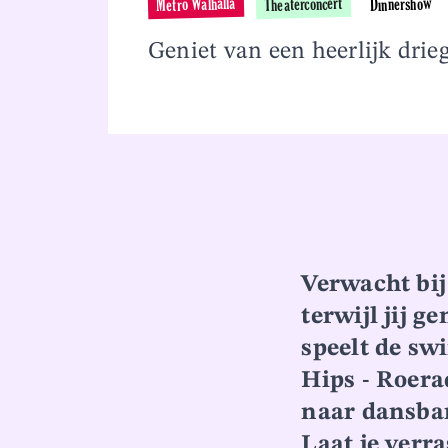
Metro Walhalla
Theaterconcert
Dinnershow
Overslaan en naar inhoud gaan
Geniet van een heerlijk dri
Verwacht bij
terwijl jij g
speelt de sw
Hips -
Roera
naar dansbar
Laat je verr