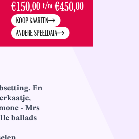
€150,
00
t/m
€450,
00
KOOP KAARTEN
ANDERE SPEELDATA
bsetting. En
erkaatje,
imone
- Mrs
lle ballads
selen,