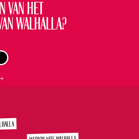
KOOP KAARTEN
ANDERE SPEELDATA
m
€450,
00
n van het
van Walhalla?
LHALLA