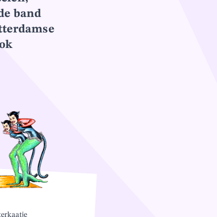
 de band
otterdamse
ook
erkaatje