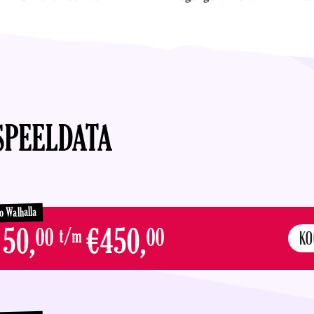
SPEELDATA
o Walhalla
50,
€450,
00
t/m
00
KO