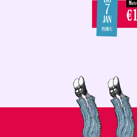
Metr
7
€1
JAN
19:00 U
CLUB METRO:
DINNERSHOW MET LI