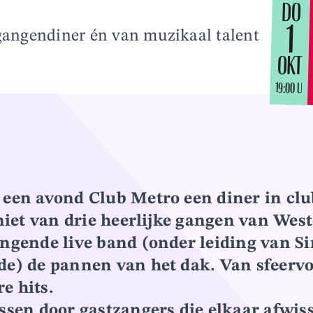
DO
1
egangendiner én van muzikaal talent
OKT
19:00 U
 een avond Club Metro een diner in clu
eniet van drie heerlijke gangen van West
ingende live band (onder leiding van
S
de
) de pannen van het dak. Van sfeervo
e hits.
assen door gastzangers die elkaar afwis