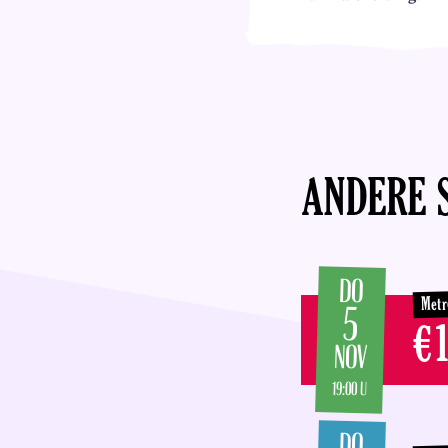
ANDERE 
DO
Metr
5
€1
NOV
19:00 U
DO