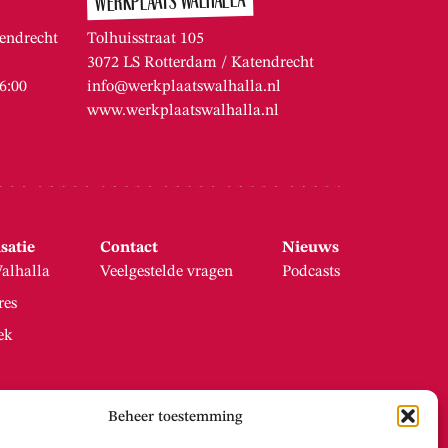
WERKPLAATS WALHALLA
endrecht
Tolhuisstraat 105
3072 LS Rotterdam / Katendrecht
16:00
info@werkplaatswalhalla.nl
www.werkplaatswalhalla.nl
satie
Contact
Nieuws
alhalla
Veelgestelde vragen
Podcasts
res
ek
Beheer toestemming