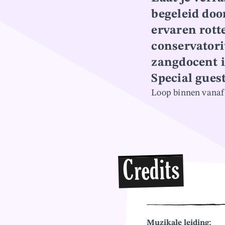
begeleid doo
ervaren rott
conservator
zangdocent i
Special guest
Loop binnen vanaf 
Credits
Muzikale leiding: