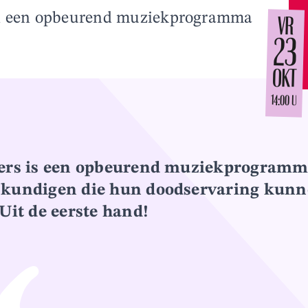
in een opbeurend muziekprogramma
VR
23
OKT
14:00 U
lers is een opbeurend muziekprogramm
skundigen die hun doodservaring kun
 Uit de eerste hand!