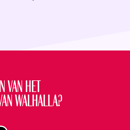
ets
KOOP KAARTEN
n van het
€47,
00
van Walhalla?