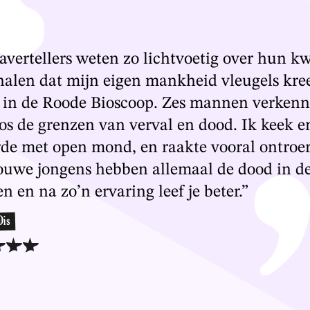
vertellers weten zo lichtvoetig over hun k
halen dat mijn eigen mankheid vleugels kre
 in de Roode Bioscoop. Zes mannen verken
os de grenzen van verval en dood. Ik keek e
rde met open mond, en raakte vooral ontroe
ouwe jongens hebben allemaal de dood in d
n en na zo’n ervaring leef je beter.”
Dis