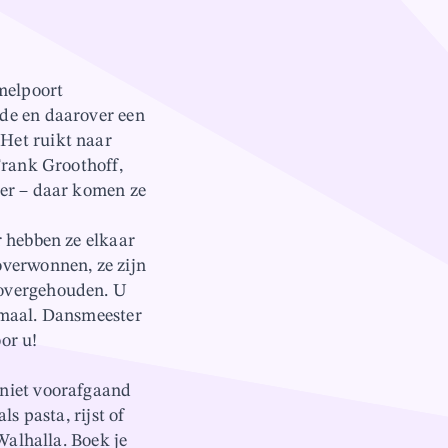
melpoort
de en daarover een
Het ruikt naar
Frank Groothoff,
der – daar komen ze
r hebben ze elkaar
overwonnen, ze zijn
 overgehouden. U
emaal. Dansmeester
or u!
eniet voorafgaand
s pasta, rijst of
Walhalla. Boek je