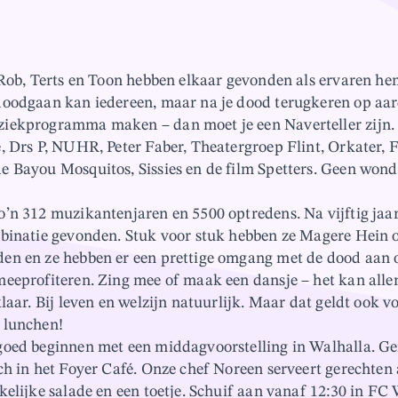
 Rob, Terts en Toon hebben elkaar gevonden als ervaren he
oodgaan kan iedereen, maar na je dood terugkeren op aar
iekprogramma maken – dan moet je een Naverteller zijn. 
, Drs P, NUHR, Peter Faber, Theatergroep Flint, Orkater, 
 Bayou Mosquitos, Sissies en de film Spetters. Geen won
’n 312 muzikantenjaren en 5500 optredens. Na vijftig jaa
binatie gevonden. Stuk voor stuk hebben ze Magere Hein 
en en ze hebben er een prettige omgang met de dood aan
eeprofiteren. Zing mee of maak een dansje – het kan all
laar. Bij leven en welzijn natuurlijk. Maar dat geldt ook vo
 lunchen!
goed beginnen met een middagvoorstelling in Walhalla. G
h in het Foyer Café. Onze chef Noreen serveert gerechten al
elijke salade en een toetje. Schuif aan vanaf 12:30 in FC 