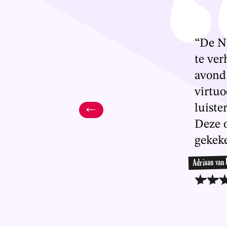
“De Na
te ver
avond
virtuo
luiste
Deze 
gekeke
Adriaan van 