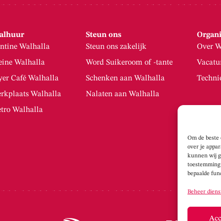
alhuur
Steun ons
Organi
ntine Walhalla
Steun ons zakelijk
Over W
eine Walhalla
Word Suikeroom of -tante
Vacatu
yer Café Walhalla
Schenken aan Walhalla
Techni
rkplaats Walhalla
Nalaten aan Walhalla
tro Walhalla
Om de beste 
over je appa
kunnen wij g
toestemming 
bepaalde fun
Beheer diens
Acc