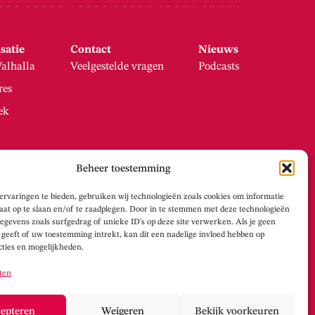
satie
Contact
Nieuws
alhalla
Veelgestelde vragen
Podcasts
res
ek
Beheer toestemming
ervaringen te bieden, gebruiken wij technologieën zoals cookies om informatie
raat op te slaan en/of te raadplegen. Door in te stemmen met deze technologieën
egevens zoals surfgedrag of unieke ID's op deze site verwerken. Als je geen
geeft of uw toestemming intrekt, kan dit een nadelige invloed hebben op
cties en mogelijkheden.
ten
epteren
Weigeren
Bekijk voorkeuren