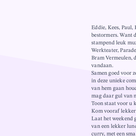
Eddie, Kees, Paul,
bestormers. Want d
stampend leuk muz
Werkteater, Parade
Bram Vermeulen, de
vandaan.
Samen goed voor zo
in deze unieke com
van hem gaan houd
mag daar gul van m
Toon staat voor u k
Kom vooraf lekker
Laat het weekend 
van een lekker lunc
curry, met een smak