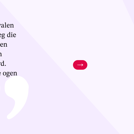
walen
eg die
nen
n
rd.
e ogen