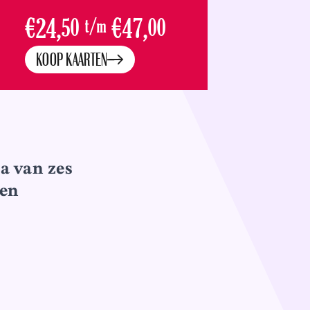
€24,
50
t/m
€47,
00
KOOP KAARTEN
a van zes
nen