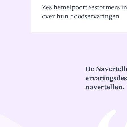
Overslaan en naar inhoud gaan
Zes hemelpoortbestormers 
over hun doodservaringen
De Navertel
ervaringsde
navertellen.