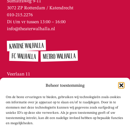
Sumatraweg 9-11
3072 ZP Rotterdam / Katendrecht
010-215.2276
Di t/m vr tussen 13:00 – 16:00
info@theaterwalhalla.nl
KANTINE WALHALLA
METRO WALHALLA
FC WALHALLA
Veerlaan 11
3072 AN Rotterdam / Katendrecht
Beheer toestemming
010-215.2276
Di t/m vr tussen 13:00 – 16:00
Om de beste ervaringen te bieden, gebruiken wij technologieën zoals cookies
info@theaterwalhalla.nl
om informatie over je apparaat op te slaan en/of te raadplegen. Door in te
stemmen met deze technologieën kunnen wij gegevens zoals surfgedrag of
unieke ID's op deze site verwerken. Als je geen toestemming geeft of uw
WERKPLAATS WALHALLA
toestemming intrekt, kan dit een nadelige invloed hebben op bepaalde functies
en mogelijkheden.
Tolhuisstraat 105