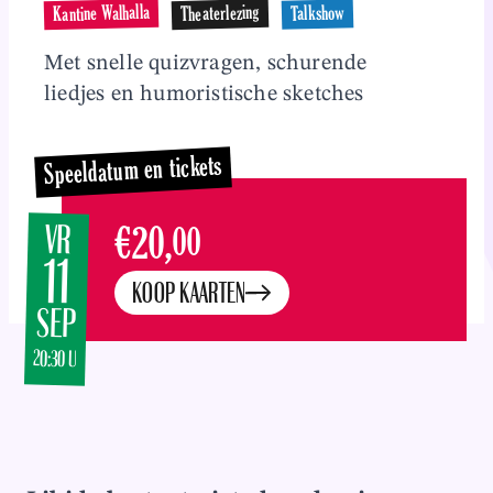
Overslaan en naar inhoud gaan
Kantine Walhalla
Theaterlezing
Talkshow
Met snelle quizvragen, schurende
liedjes en humoristische sketches
Speeldatum en tickets
VR
€20,
00
11
KOOP KAARTEN
SEP
20:30 U