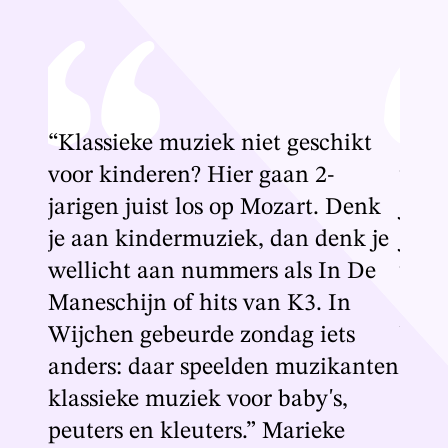
kt
“Klassieke muziek niet geschikt
“Kla
voor kinderen? Hier gaan 2-
voor
enk
jarigen juist los op Mozart. Denk
jari
k je
je aan kindermuziek, dan denk je
je a
 De
wellicht aan nummers als In De
well
Maneschijn of hits van K3. In
Mane
s
Wijchen gebeurde zondag iets
Wijc
anten
anders: daar speelden muzikanten
ande
klassieke muziek voor baby's,
klas
peuters en kleuters.” Marieke
peut