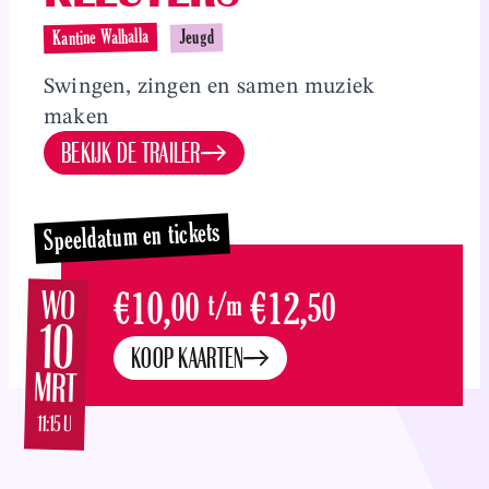
Overslaan en naar inhoud gaan
Kantine Walhalla
Jeugd
Swingen, zingen en samen muziek
maken
BEKIJK DE TRAILER
Speeldatum en tickets
WO
€10,
00
t/m
€12,
50
10
KOOP KAARTEN
MRT
11:15 U