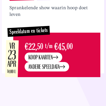
Overslaan en naar inhoud gaan
Sprankelende show waarin hoop doet
leven
Speeldatum en tickets
VR
€22,
50
t/m
€45,
00
23
KOOP KAARTEN
APR
ANDERE SPEELDATA
14:00 U