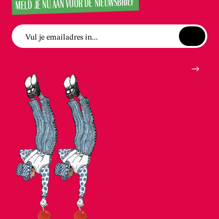
MELD JE NU AAN VOOR DE NIEUWSBRIEF
Vul je emailadres in...