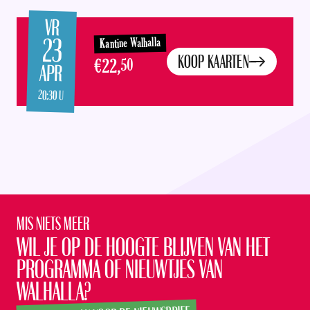
VR
23
Kantine Walhalla
KOOP KAARTEN
€22,
50
APR
20:30 U
Mis niets meer
Wil je op de hoogte blijven van het
programma of nieuwtjes van
Walhalla?