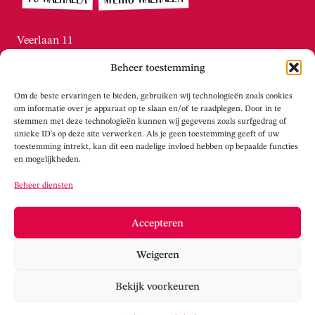
Veerlaan 11
3072 AN Rotterdam / Katendrecht
Beheer toestemming
010-215.2276
Di t/m vr tussen 13:00 – 16:00
Om de beste ervaringen te bieden, gebruiken wij technologieën zoals cookies
info@theaterwalhalla.nl
om informatie over je apparaat op te slaan en/of te raadplegen. Door in te
stemmen met deze technologieën kunnen wij gegevens zoals surfgedrag of
unieke ID's op deze site verwerken. Als je geen toestemming geeft of uw
WERKPLAATS WALHALLA
toestemming intrekt, kan dit een nadelige invloed hebben op bepaalde functies
en mogelijkheden.
Tolhuisstraat 105
Beheer diensten
3072 LS Rotterdam / Katendrecht
info@werkplaatswalhalla.nl
Accepteren
www.werkplaatswalhalla.nl
Weigeren
Cookieverklaring
Privacy
Bekijk voorkeuren