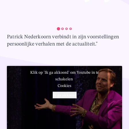
Patrick Nederkoorn verbindt in zijn voorstellingen
persoonlijke verhalen met de actualiteit."
Klik op 'Ik ga akkoord' om Youtube in te
schakelen
Cookies
Ik ga akkoord
Video afspelen