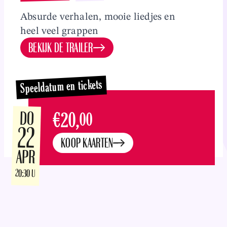
Overslaan en naar inhoud gaan
Absurde verhalen, mooie liedjes en
heel veel grappen
BEKIJK DE TRAILER
Speeldatum en tickets
DO
€20,
00
22
KOOP KAARTEN
APR
20:30 U