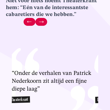
Niet voor niets noemt Theaterkrant
hem: “Eén van de interessantste
cabaretiers die we hebben.”
“Onder de verhalen van Patrick
“Nu 
Nederkoorn zit altijd een fijne
ontr
diepe laag”
de s
Dagblad 
Theaterkrant