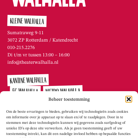
KLEINE WALHALLA
Sumatraweg 9-11
3072 ZP Rotterdam / Katendrecht
010-215.2276
Di t/m vr tussen 13:00 – 16:00
info@theaterwalhalla.nl
KANTINE WALHALLA
METRO WALHALLA
FC WALHALLA
Beheer toestemming
Veerlaan 11
Om de beste ervaringen te bieden, gebruiken wij technologieën zoals cookies
3072 AN Rotterdam / Katendrecht
om informatie over je apparaat op te slaan en/of te raadplegen. Door in te
stemmen met deze technologieën kunnen wij gegevens zoals surfgedrag of
010-215.2276
unieke ID's op deze site verwerken. Als je geen toestemming geeft of uw
Di t/m vr tussen 13:00 – 16:00
toestemming intrekt, kan dit een nadelige invloed hebben op bepaalde functies