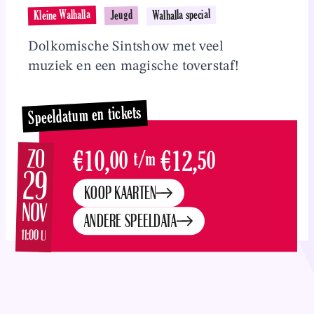
Overslaan en naar inhoud gaan
Walhalla special
Kleine Walhalla
Jeugd
Dolkomische Sintshow met veel
muziek en een magische toverstaf!
Speeldatum en tickets
ZO
€10,
00
t/m
€12,
50
29
KOOP KAARTEN
NOV
ANDERE SPEELDATA
11:00 U