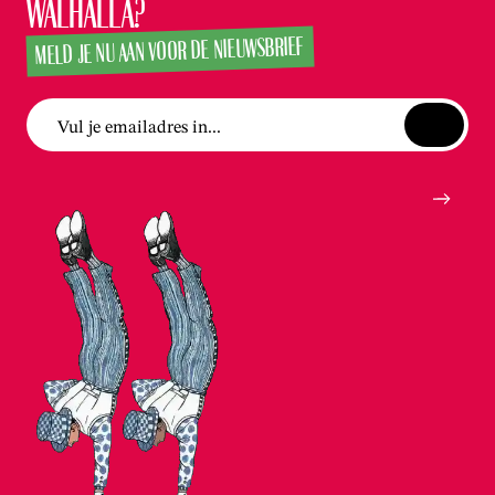
Walhalla?
MELD JE NU AAN VOOR DE NIEUWSBRIEF
Vul je emailadres in...