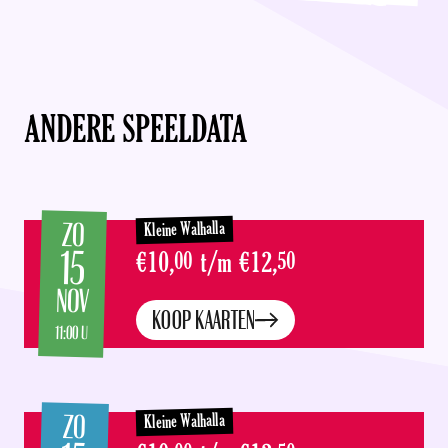
ANDERE SPEELDATA
ZO
Kleine Walhalla
15
€10,
00
t/m
€12,
50
NOV
KOOP KAARTEN
11:00 U
ZO
Kleine Walhalla