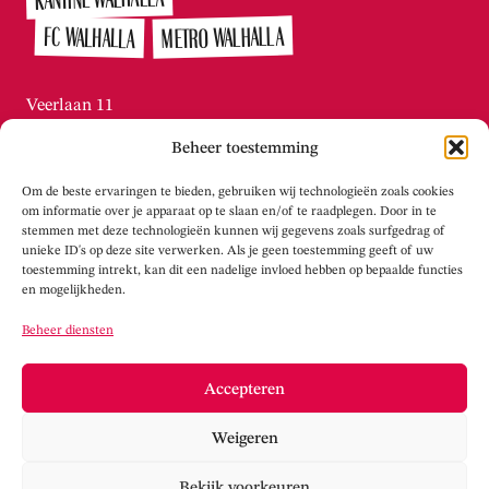
METRO WALHALLA
FC WALHALLA
Veerlaan 11
3072 AN Rotterdam / Katendrecht
Beheer toestemming
010-215.2276
Di t/m vr tussen 13:00 – 16:00
Om de beste ervaringen te bieden, gebruiken wij technologieën zoals cookies
info@theaterwalhalla.nl
om informatie over je apparaat op te slaan en/of te raadplegen. Door in te
stemmen met deze technologieën kunnen wij gegevens zoals surfgedrag of
unieke ID's op deze site verwerken. Als je geen toestemming geeft of uw
WERKPLAATS WALHALLA
toestemming intrekt, kan dit een nadelige invloed hebben op bepaalde functies
en mogelijkheden.
Tolhuisstraat 105
Beheer diensten
3072 LS Rotterdam / Katendrecht
info@werkplaatswalhalla.nl
Accepteren
www.werkplaatswalhalla.nl
Weigeren
Cookieverklaring
Privacy
Bekijk voorkeuren