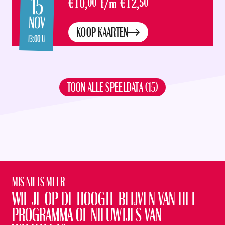
15
€10,
00
t/m
€12,
50
NOV
KOOP KAARTEN
13:00 U
TOON ALLE SPEELDATA (15)
Mis niets meer
Wil je op de hoogte blijven van het
programma of nieuwtjes van