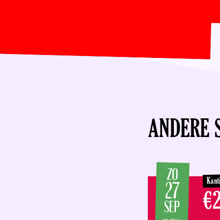
ms), Martin Bakker (bas) en Joris Lutz (gitaar, zang)
ANDERE 
ZO
Kant
27
€2
SEP