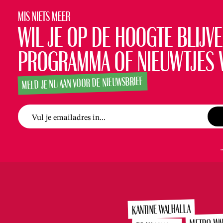
30
Mis niets meer
MEI
NS
UITVE
Wil je op de hoogte blijve
€25,
00
15:00 U
programma of nieuwtjes 
MELD JE NU AAN VOOR DE NIEUWSBRIEF
Vul je emailadres in...
KANTINE WALHALLA