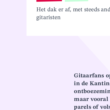
Overslaan en naar inhoud gaan
Het dak er af, met steeds an
gitaristen
Gitaarfans o
in de Kantin
ontboezeming
maar vooral 
parels of v