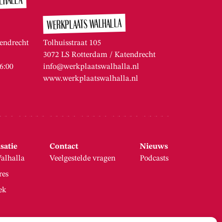
LHALLA
WERKPLAATS WALHALLA
endrecht
Tolhuisstraat 105
3072 LS Rotterdam / Katendrecht
16:00
info@werkplaatswalhalla.nl
www.werkplaatswalhalla.nl
satie
Contact
Nieuws
alhalla
Veelgestelde vragen
Podcasts
res
ek