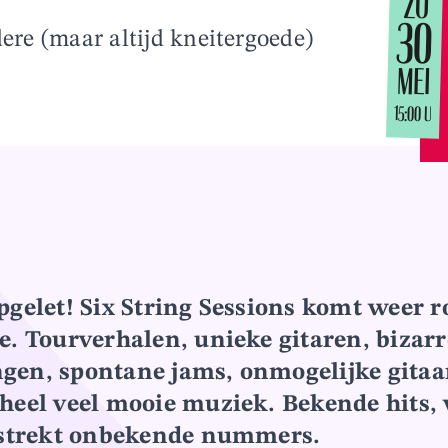
ZO
30
dere (maar altijd kneitergoede)
MEI
15:00 U
pgelet! Six String Sessions komt weer r
e. Tourverhalen, unieke gitaren, bizarr
en, spontane jams, onmogelijke gitaa
heel veel mooie muziek. Bekende hits,
olstrekt onbekende nummers.