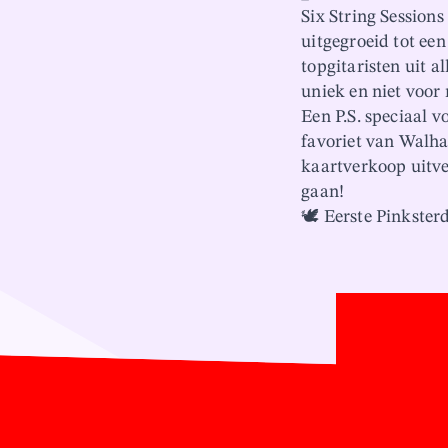
Six String Session
uitgegroeid tot ee
topgitaristen uit 
uniek en niet voor 
Een P.S. speciaal v
favoriet van Walha
kaartverkoop uitve
gaan!
🕊️ Eerste Pinkster