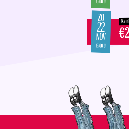
15:00 U
ZO
Kant
22
€2
NOV
15:00 U