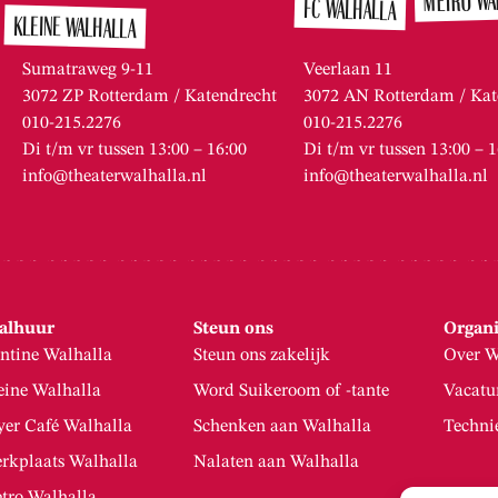
METRO WA
FC WALHALLA
KLEINE WALHALLA
Sumatraweg 9-11
Veerlaan 11
3072 ZP Rotterdam / Katendrecht
3072 AN Rotterdam / Kat
010-215.2276
010-215.2276
Di t/m vr tussen 13:00 – 16:00
Di t/m vr tussen 13:00 – 
info@theaterwalhalla.nl
info@theaterwalhalla.nl
alhuur
Steun ons
Organi
ntine Walhalla
Steun ons zakelijk
Over W
eine Walhalla
Word Suikeroom of -tante
Vacatu
yer Café Walhalla
Schenken aan Walhalla
Techni
rkplaats Walhalla
Nalaten aan Walhalla
tro Walhalla