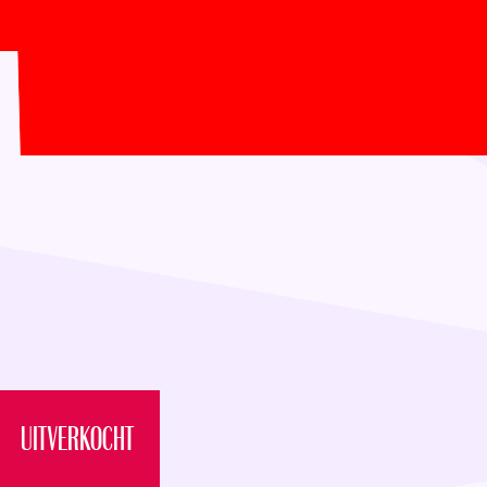
Elian van Buuren (drums), Martin Bakker (bas) en Jor
UITVERKOCHT