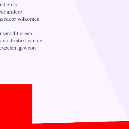
nd en is
eer andere
 daardoor volkomen
ensen:
dit is een
 na de start van de
treuzelen, gewoon