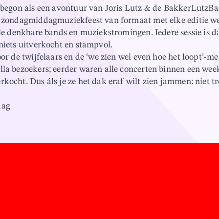
s begon als een avontuur van Joris Lutz & de BakkerLutzBa
n zondagmiddagmuziekfeest van formaat met elke editie w
alle denkbare bands en muziekstromingen. Iedere sessie is
niets uitverkocht en stampvol.
oor de twijfelaars en de ‘we zien wel even hoe het loopt’-m
lla bezoekers; eerder waren alle concerten binnen een week
rkocht. Dus áls je ze het dak eraf wilt zien jammen: niet 
dag