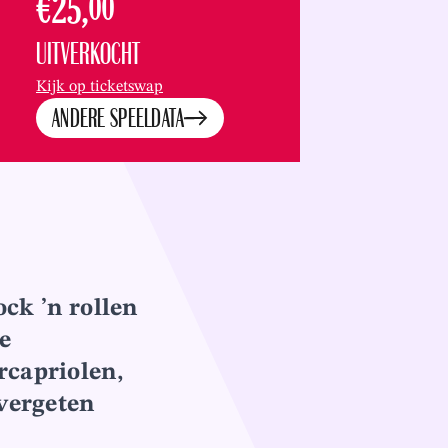
€25,
00
UITVERKOCHT
Kijk op ticketswap
ANDERE SPEELDATA
ock ’n rollen
e
rcapriolen,
 vergeten