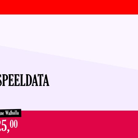
SPEELDATA
ine Walhalla
5,
00