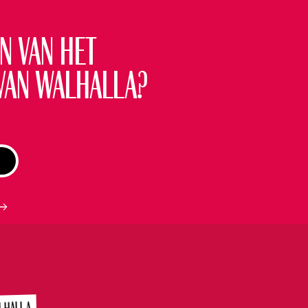
Kijk op
RKOCHT
ANDERE SPEELDATA
n van het
ticketswap
van Walhalla?