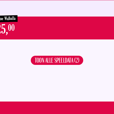
ine Walhalla
5,
00
TOON ALLE SPEELDATA (2)
ZO