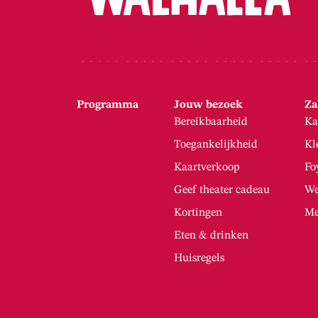
Programma
Jouw bezoek
Za
Bereikbaarheid
Ka
Toegankelijkheid
Kl
Kaartverkoop
Fo
Geef theater cadeau
We
Kortingen
Me
Eten & drinken
Huisregels