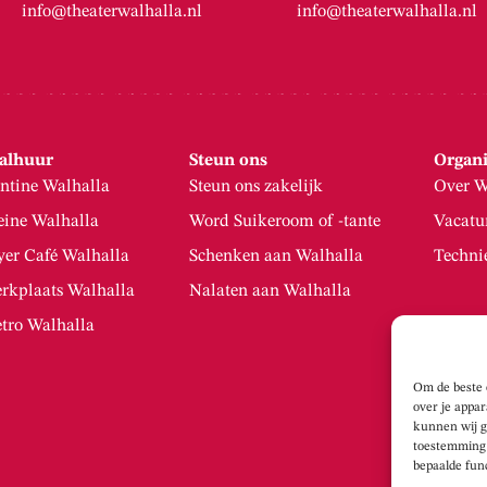
info@theaterwalhalla.nl
info@theaterwalhalla.nl
alhuur
Steun ons
Organi
ntine Walhalla
Steun ons zakelijk
Over W
eine Walhalla
Word Suikeroom of -tante
Vacatu
yer Café Walhalla
Schenken aan Walhalla
Techni
rkplaats Walhalla
Nalaten aan Walhalla
tro Walhalla
Om de beste 
over je appa
kunnen wij g
toestemming 
bepaalde fun