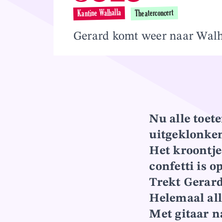
Overslaan en naar inhoud gaan
Kantine Walhalla
Theaterconcert
Gerard komt weer naar Walhal
Nu alle toete
uitgeklonk
Het kroontje
confetti is o
Trekt Gerard
Helemaal all
Met gitaar n