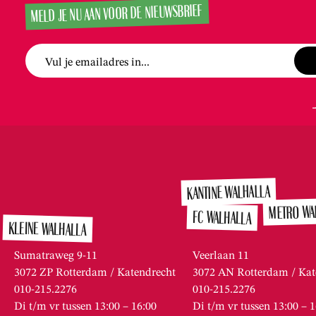
MELD JE NU AAN VOOR DE NIEUWSBRIEF
Vul je emailadres in...
KANTINE WALHALLA
METRO WA
FC WALHALLA
KLEINE WALHALLA
Sumatraweg 9-11
Veerlaan 11
3072 ZP Rotterdam / Katendrecht
3072 AN Rotterdam / Kat
010-215.2276
010-215.2276
Di t/m vr tussen 13:00 – 16:00
Di t/m vr tussen 13:00 – 