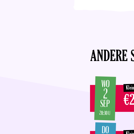
ANDERE 
WO
Klei
2
€2
SEP
20:30 U
DO
Klei