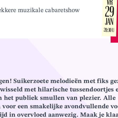
VR
29
ekkere muzikale cabaretshow
JAN
20:30 U
en! Suikerzoete melodieën met fiks g
ewisseld met hilarische tussendoortjes e
n het publiek smullen van plezier. Alle
 voor een smakelijke avondvullende vo
ltijd in overvloed aanwezig. Maak je kla