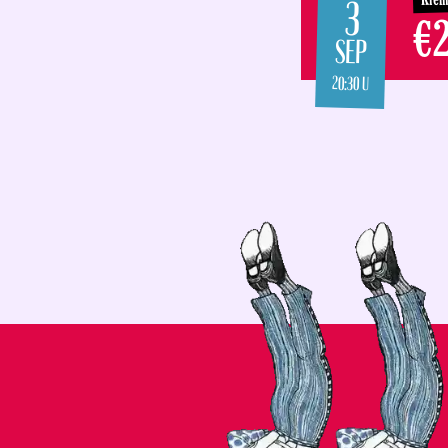
3
€2
SEP
20:30 U
VERSNAPERINGEN
DE TUNES