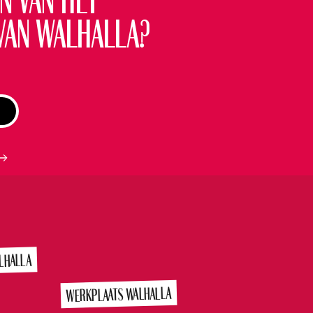
n van het
van Walhalla?
LHALLA
WERKPLAATS WALHALLA