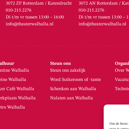
3072 ZP Rotterdam / Katendrecht
3072 AN Rotterdam / Kat
010-215.2276
010-215.2276
Di t/m vr tussen 13:00 – 16:00
Di t/m vr tussen 13:00 – 
info@theaterwalhalla.nl
info@theaterwalhalla.nl
alhuur
Steun ons
Organi
ntine Walhalla
Steun ons zakelijk
Over W
eine Walhalla
Word Suikeroom of -tante
Vacatu
yer Café Walhalla
Schenken aan Walhalla
Techni
rkplaats Walhalla
Nalaten aan Walhalla
tro Walhalla
Om de beste 
over je appa