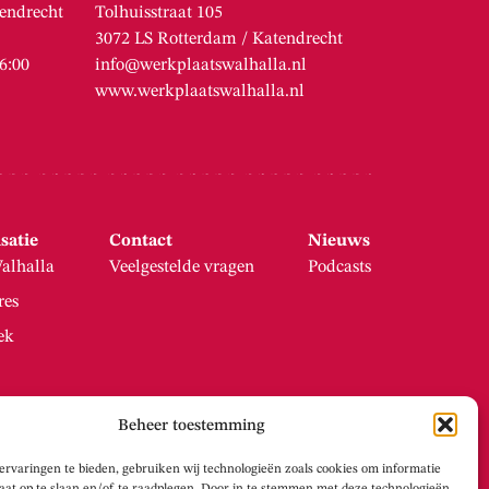
endrecht
Tolhuisstraat 105
3072 LS Rotterdam / Katendrecht
16:00
info@werkplaatswalhalla.nl
www.werkplaatswalhalla.nl
satie
Contact
Nieuws
alhalla
Veelgestelde vragen
Podcasts
res
ek
Beheer toestemming
ervaringen te bieden, gebruiken wij technologieën zoals cookies om informatie
raat op te slaan en/of te raadplegen. Door in te stemmen met deze technologieën