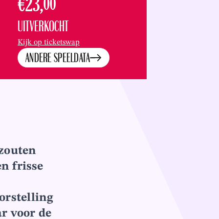
€23,
00
UITVERKOCHT
Kijk op ticketswap
ANDERE SPEELDATA
ezouten
n frisse
orstelling
ar voor de