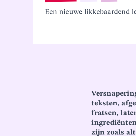
Overslaan en naar inhoud gaan
Een nieuwe likkebaardend l
Versnapering
teksten, afg
fratsen, late
ingrediënten
zijn zoals a