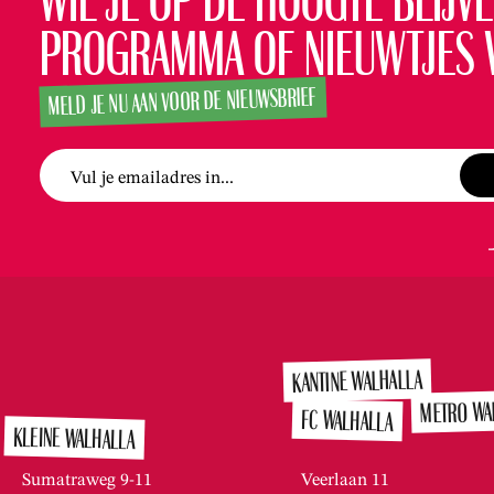
Wil je op de hoogte blijve
programma of nieuwtjes 
MELD JE NU AAN VOOR DE NIEUWSBRIEF
Vul je emailadres in...
KANTINE WALHALLA
METRO WA
FC WALHALLA
KLEINE WALHALLA
Sumatraweg 9-11
Veerlaan 11