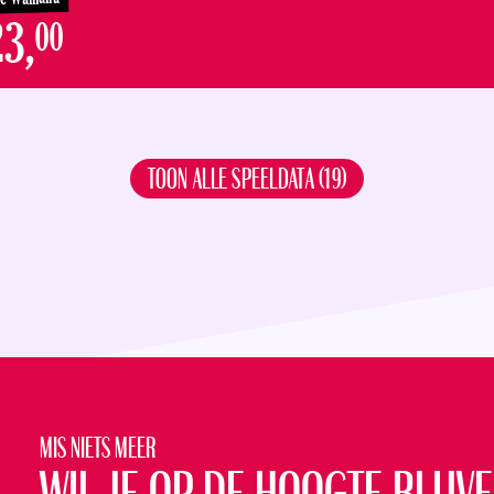
3,
00
TOON ALLE SPEELDATA (19)
VR
29
Mis niets meer
JAN
UITVE
€23,
00
20:30 U