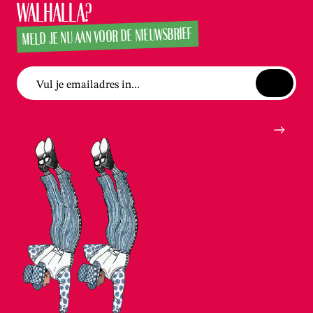
Walhalla?
MELD JE NU AAN VOOR DE NIEUWSBRIEF
Vul je emailadres in...