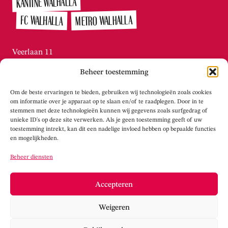
KANTINE WALHALLA
METRO WALHALLA
FC WALHALLA
Veerlaan 11
3072 AN Rotterdam / Katendrecht
Beheer toestemming
010-215.2276
Di t/m vr tussen 13:00 – 16:00
Om de beste ervaringen te bieden, gebruiken wij technologieën zoals cookies
info@theaterwalhalla.nl
om informatie over je apparaat op te slaan en/of te raadplegen. Door in te
stemmen met deze technologieën kunnen wij gegevens zoals surfgedrag of
unieke ID's op deze site verwerken. Als je geen toestemming geeft of uw
WERKPLAATS WALHALLA
toestemming intrekt, kan dit een nadelige invloed hebben op bepaalde functies
en mogelijkheden.
Tolhuisstraat 105
Beheer diensten
3072 LS Rotterdam / Katendrecht
info@werkplaatswalhalla.nl
Accepteren
www.werkplaatswalhalla.nl
Weigeren
Cookieverklaring
Privacy