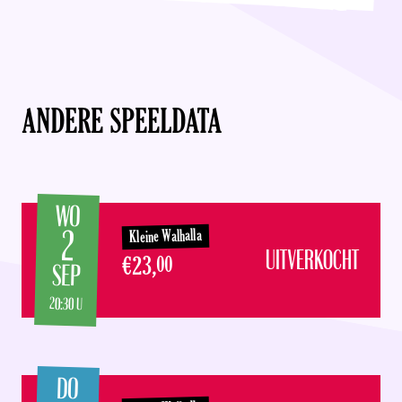
ANDERE SPEELDATA
WO
2
Kleine Walhalla
UITVERKOCHT
€23,
00
SEP
20:30 U
DO