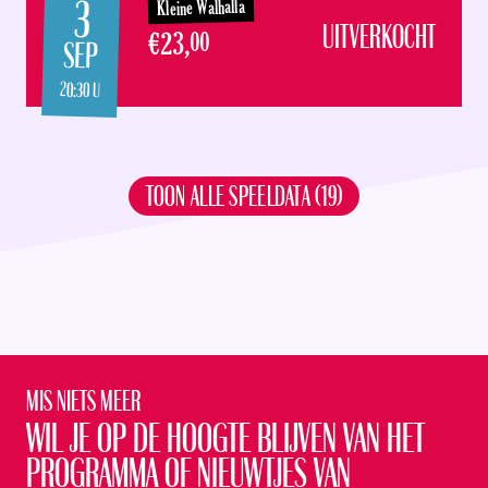
3
Kleine Walhalla
UITVERKOCHT
€23,
00
SEP
20:30 U
TOON ALLE SPEELDATA (19)
Mis niets meer
Wil je op de hoogte blijven van het
programma of nieuwtjes van