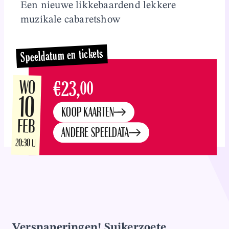
Een nieuwe likkebaardend lekkere
Overslaan en naar inhoud gaan
muzikale cabaretshow
Speeldatum en tickets
WO
€23,
00
10
KOOP KAARTEN
FEB
ANDERE SPEELDATA
20:30 U
Versnaperingen! Suikerzoete