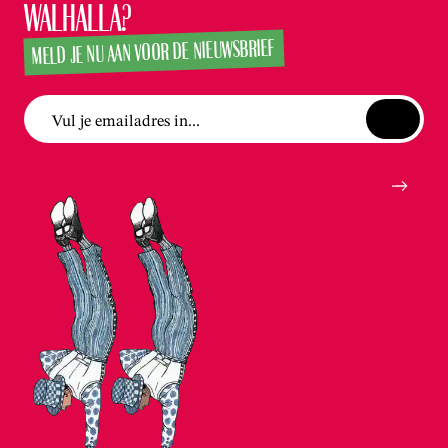
Walhalla?
MELD JE NU AAN VOOR DE NIEUWSBRIEF
Vul je emailadres in...