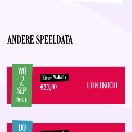
ANDERE SPEELDATA
WO
2
Kleine Walhalla
UITVERKOCHT
€23,
00
SEP
20:30 U
DO