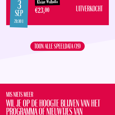
3
Kleine Walhalla
UITVERKOCHT
€23,
00
SEP
20:30 U
TOON ALLE SPEELDATA (19)
Mis niets meer
Wil je op de hoogte blijven van het
programma of nieuwtjes van