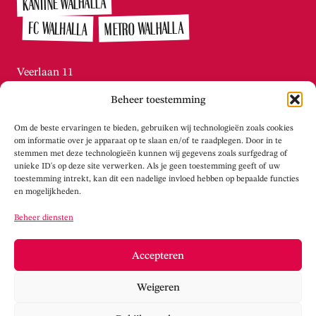
KANTINE WALHALLA
METRO WALHALLA
FC WALHALLA
Veerlaan 11
3072 AN Rotterdam / Katendrecht
Beheer toestemming
010-215.2276
Di t/m vr tussen 13:00 – 16:00
Om de beste ervaringen te bieden, gebruiken wij technologieën zoals cookies
info@theaterwalhalla.nl
om informatie over je apparaat op te slaan en/of te raadplegen. Door in te
stemmen met deze technologieën kunnen wij gegevens zoals surfgedrag of
unieke ID's op deze site verwerken. Als je geen toestemming geeft of uw
WERKPLAATS WALHALLA
toestemming intrekt, kan dit een nadelige invloed hebben op bepaalde functies
en mogelijkheden.
Tolhuisstraat 105
Beheer diensten
3072 LS Rotterdam / Katendrecht
info@werkplaatswalhalla.nl
Accepteren
www.werkplaatswalhalla.nl
Weigeren
Cookieverklaring
Privacy