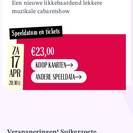
Een nieuwe likkebaardend lekkere
Overslaan en naar inhoud gaan
muzikale cabaretshow
Speeldatum en tickets
ZA
€23,
00
17
KOOP KAARTEN
APR
ANDERE SPEELDATA
20:30 U
Versnaperingen! Suikerzoete